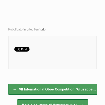
Pubblicato in
orto
,
Territorio
.
Navigazione articolo
←
VII International Oboe Competition “Giuseppe…
Il cielo nel mese di Novembre 2017
→