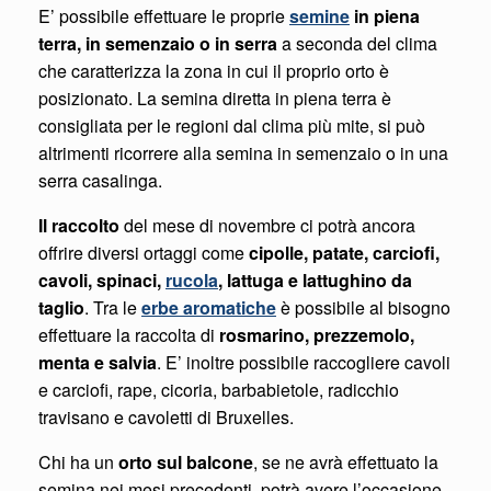
E’ possibile effettuare le proprie
semine
in piena
terra, in semenzaio o in serra
a seconda del clima
che caratterizza la zona in cui il proprio orto è
posizionato. La semina diretta in piena terra è
consigliata per le regioni dal clima più mite, si può
altrimenti ricorrere alla semina in semenzaio o in una
serra casalinga.
Il raccolto
del mese di novembre ci potrà ancora
offrire diversi ortaggi come
cipolle, patate, carciofi,
cavoli, spinaci,
rucola
, lattuga e lattughino da
taglio
. Tra le
erbe aromatiche
è possibile al bisogno
effettuare la raccolta di
rosmarino, prezzemolo,
menta e salvia
. E’ inoltre possibile raccogliere cavoli
e carciofi, rape, cicoria, barbabietole, radicchio
travisano e cavoletti di Bruxelles.
Chi ha un
orto sul balcone
, se ne avrà effettuato la
semina nei mesi precedenti, potrà avere l’occasione