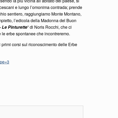
ssendo la più vicina all’abitato del paese, si
rancescani e lungo l’omonima contrada; prende
chio sentiero, raggiungiamo Monte Montano,
mpietto, l’edicola della Madonna del Buon
 Le Pinturette
” di Noris Rocchi, che ci
e le erbe spontanee che incontreremo.
primi corsi sul riconoscimento delle Erbe
ype=3