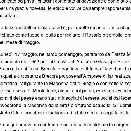
Edificate da privati cittadini come atto di devozione o come atto
per una grazia ricevuta, le edicole votive da sempre rappresentan
popolare.
La funzione dell’edicola era ed è, per quelle rimaste, punto di agg
vicinato come luogo di culto per recitare il Rosario o semplici ora
nel mese di maggio.
Lunedì’ 17 maggio, nel tardo pomeriggio, partiremo da Piazza Mar
fu montata nel 1952 per iniziativa dell’Arciprete Giuseppe Salva
Erano gli anni in cui Breccia progettava e dirigeva i lavori per l
In quella circostanza Breccia propose all’Arciprete di far realizz
ceramica, raffigurante la Madonna delle Grazie e con sotto la scri
stessa piazza di Montottone, alcuni anni prima, era stata testimon
uomini del paese erano stati minacciati di essere uccisi dai tedes
invocarono la Madonna delle Grazie e furono esaudite. Gli uomini
Mario Cifola non riuscì a salvarsi ed a lui è stata in seguito intito
Proseguendo verso contrada Pisciarello, incontriamo la sorgente 