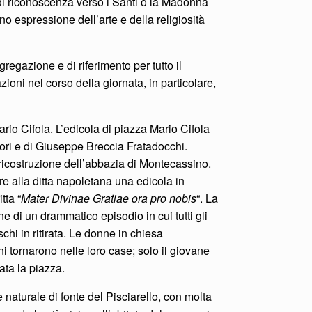
 di riconoscenza verso i Santi o la Madonna
o espressione dell’arte e della religiosità
regazione e di riferimento per tutto il
zioni nel corso della giornata, in particolare,
io Cifola. L’edicola di piazza Mario Cifola
tori e di Giuseppe Breccia Fratadocchi.
a ricostruzione dell’abbazia di Montecassino.
are alla ditta napoletana una edicola in
tta “
Mater Divinae Gratiae ora pro nobis
“. La
e di un drammatico episodio in cui tutti gli
chi in ritirata. Le donne in chiesa
 tornarono nelle loro case; solo il giovane
lata la piazza.
naturale di fonte del Pisciarello, con molta