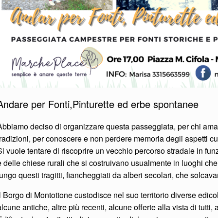
Andare per Fonti,Pinturette ed erbe spontanee
Abbiamo deciso di organizzare questa passeggiata, per chi ama la
tradizioni, per conoscere e non perdere memoria degli aspetti cultura
Si vuole tentare di riscoprire un vecchio percorso stradale in fun
e delle chiese rurali che si costruivano usualmente in luoghi che
lungo questi tragitti, fiancheggiati da alberi secolari, che solca
Il Borgo di Montottone custodisce nel suo territorio diverse edico
alcune antiche, altre più recenti, alcune offerte alla vista di tutti, 