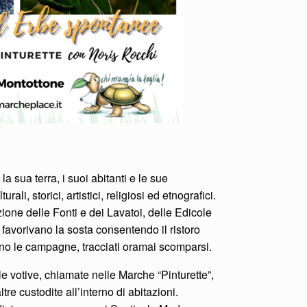
 sua terra, i suoi abitanti e le sue
li, storici, artistici, religiosi ed etnografici.
zione delle Fonti e dei Lavatoi, delle Edicole
 favorivano la sosta consentendo il ristoro
vano le campagne, tracciati oramai scomparsi.
le votive, chiamate nelle Marche “Pinturette”,
altre custodite all’interno di abitazioni.