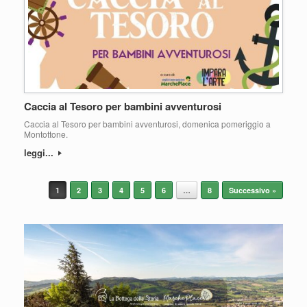
Caccia al Tesoro per bambini avventurosi
Caccia al Tesoro per bambini avventurosi, domenica pomeriggio a
Montottone.
leggi...
Navigazione articolo
1
2
3
4
5
6
…
8
Successivo »