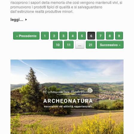
riscoprono i sapori della memoria che così vengono mantenuti vivi, si
promuovono i prodotti tipici di qualità e si salvaguardano
dall’estinzione realtà produttive minori.
leggi...
Navigazione articolo
« Precedente
1
2
3
4
5
6
7
8
9
10
11
…
21
Successivo »