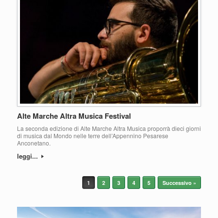
Alte Marche Altra Musica Festival
La seconda edizione di Alte Marche Altra Musica proporrà dieci giorni
di musica dal Mondo nelle terre dell’Appennino Pesarese
Anconetano.
leggi...
Navigazione articolo
1
2
3
4
5
Successivo »