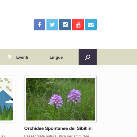
Eventi
Lingue
Orchidee Spontanee dei Sibillini
 a 6
Passeggiata naturalistica per ammirare,