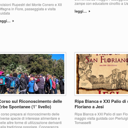
zampe con educatore cinofilo a Us
ncisioni Rupestri del Monte Conero e XII
ffagna in Fiore, passeggiata e visita
leggi...
uidata
eggi...
Corso sul Riconoscimento delle
Ripa Bianca e XXI Palio di
Erbe Spontanee (1° livello)
Floriano a Jesi
l corso prepara al riconoscimento delle
Ripa Bianca e XXI Palio di san Flor
iverse specie di interesse alimentare e
maggio visita guidata con Pierluigi
elle altre forme di utilizzazione derivanti
Tomassetti
alla tradizione popolare. Conoscenza