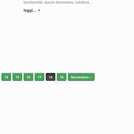
biodiversità, spazio benessere, ludoteca…
leggi...
14
15
16
17
18
19
Successivo »