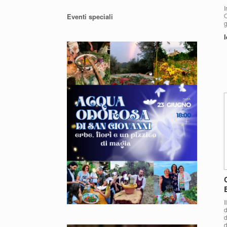
I
O
Eventi speciali
g
l
I
d
d
d