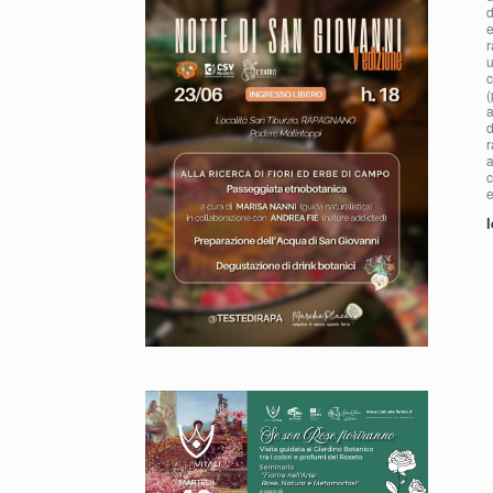
d
e
r
u
c
(
a
d
r
a
c
e
l
N