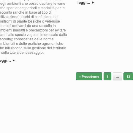
leggi...
egli ambienti che posso ospitare le varie
rbe spontanee; periodi e modalità per la
acconta (anche in base al tipo di
tilizzazione); rischi di confusione nei
onfronti di piante tossiche o velenose
pericoli derivanti da una raccolta in
mbienti inadatti e precauzioni per evitare
anni alle specie vegetali interessate dalla
accolta); conoscenza delle norme
mbientali e delle pratiche agronomiche
he influiscono sulla gestione del territorio
 sulla tutela del paesaggio.
eggi...
avigazione articolo
« Precedente
1
…
13