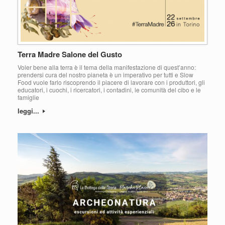
Terra Madre Salone del Gusto
Voler bene alla terra è il tema della manifestazione di quest’anno:
prendersi cura del nostro pianeta è un imperativo per tutti e Slow
Food vuole farlo riscoprendo il piacere di lavorare con i produttori, gli
educatori, i cuochi, i ricercatori, i contadini, le comunità del cibo e le
famiglie
leggi...