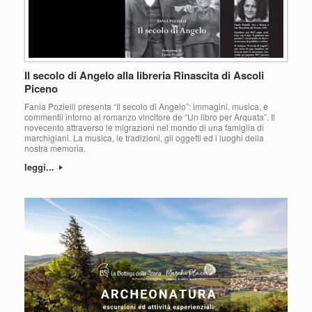
Il secolo di Angelo alla libreria Rinascita di Ascoli
Piceno
Fania Pozielli presenta “Il secolo di Angelo”: immagini, musica, e
commentii intorno al romanzo vincitore de “Un libro per Arquata”. Il
novecento attraverso le migrazioni nel mondo di una famiglia di
marchigiani. La musica, le tradizioni, gli oggetti ed i luoghi della
nostra memoria.
leggi...