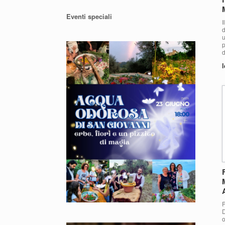
Eventi speciali
I
d
u
p
d
l
P
D