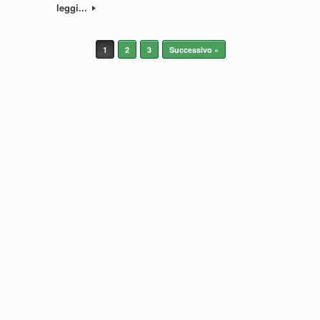
leggi...
1
2
3
Successivo »