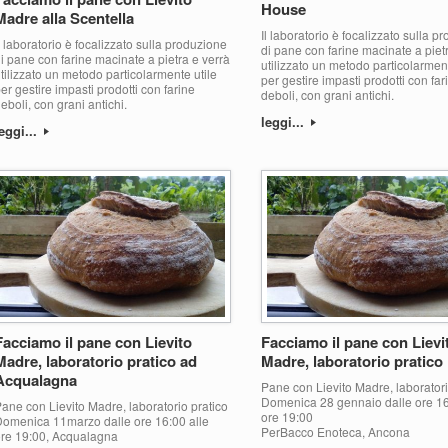
House
Madre alla Scentella
Il laboratorio è focalizzato sulla p
l laboratorio è focalizzato sulla produzione
di pane con farine macinate a piet
i pane con farine macinate a pietra e verrà
utilizzato un metodo particolarment
tilizzato un metodo particolarmente utile
per gestire impasti prodotti con far
er gestire impasti prodotti con farine
deboli, con grani antichi.
eboli, con grani antichi.
leggi...
eggi...
Facciamo il pane con Lievito
Facciamo il pane con Lievi
Madre, laboratorio pratico ad
Madre, laboratorio pratico
Acqualagna
Pane con Lievito Madre, laboratori
Domenica 28 gennaio dalle ore 16
ane con Lievito Madre, laboratorio pratico
ore 19:00
omenica 11marzo dalle ore 16:00 alle
PerBacco Enoteca, Ancona
ore 19:00, Acqualagna