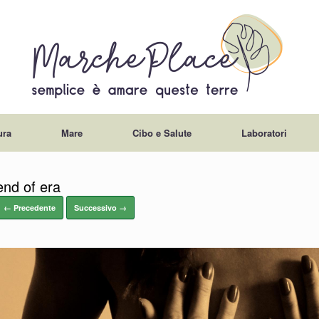
ura
Mare
Cibo e Salute
Laboratori
end of era
← Precedente
Successivo →