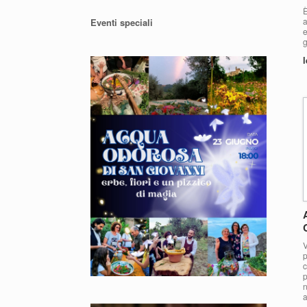
È
a
Eventi speciali
e
g
l
V
p
c
p
n
a