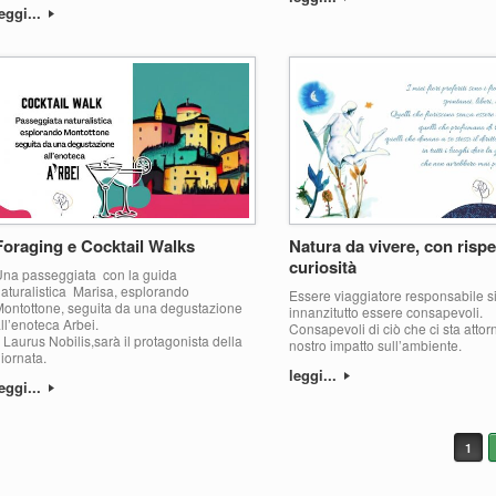
eggi...
Foraging e Cocktail Walks
Natura da vivere, con rispe
curiosità
Una passeggiata con la guida
aturalistica Marisa, esplorando
Essere viaggiatore responsabile si
ontottone, seguita da una degustazione
innanzitutto essere consapevoli.
ll’enoteca Arbei.
Consapevoli di ciò che ci sta attor
l Laurus Nobilis,sarà il protagonista della
nostro impatto sull’ambiente.
iornata.
leggi...
eggi...
avigazione articolo
1