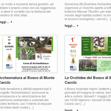
 un invito a muoversi senza giudizio, ad
Domenica 28 Dicembre ArcheoNa
bitare il proprio corpo con più leggerezza
organizza un incontro aperto a tutti
 a stare in contatto con la bellezza del
botanico Manuel Tiburtini, per espl
iardino di Villa Vitali.
mondo degli habitat costieri: la loro
le funzioni ecologiche, i servizi […]
eggi...
leggi...
Archeonatura al Bosco di Monte
Le Orchidee del Bosco di 
Cacciù
Cacciù
isite tematiche e attività esperenziali Il
Il Bosco Incantato riapre i battenti
rogetto “ArcheoNatura” promuove la
giornata all’insegna di natura, be
onoscenza e la valorizzazione del
arte e cultura. Giovedì 1 maggio 2
atrimonio ambientale e culturale del
ore 10:30 riaprono i cancelli di Mo
ostro territorio, con l’intento di educare
Cacciù con […]
lla tutela delle nostre […]
leggi...