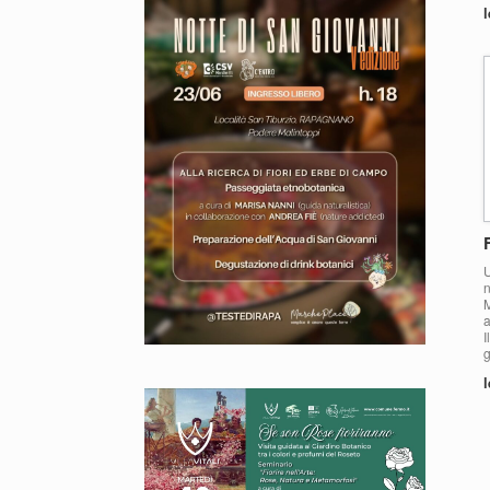
l
n
M
a
I
g
l
N