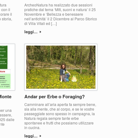
tura
ArcheoNatura ha realizzato due sessioni
 con il
pratiche dal tema ‘Miti, suoni e natura’ il 25
orare il
Novembre e ‘Bellezza e benessere
 storia,
nell’antichità’ il 2 Dicembre al Parco Storico
di Villa Vitali ed […]
leggi...
Monte
Andar per Erbe o Foraging?
Camminare all’aria aperta fa sempre bene,
sia alla mente, che al corpo, e se le vostre
 per una
passeggiate sono spesso in campagna, la
nessere,
Natura regala sempre tante erbe
025 dalle
spontanee e frutti che possiamo utilizzare
nte
in cucina.
leggi...