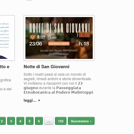
tto e
Notte di San Giovanni
Sotto i nostri passi si cela un mondo di
segreti, rimedi antichi e storie dimenticate.
gnifica
Vi invitiamo a riscoprirli con noi il 𝟮𝟯
𝗴𝗶𝘂𝗴𝗻𝗼 durante la 𝗣𝗮𝘀𝘀𝗲𝗴𝗴𝗶𝗮𝘁𝗮
no e del
𝗘𝘁𝗻𝗼𝗯𝗼𝘁𝗮𝗻𝗶𝗰𝗮 𝗮𝗹 𝗣𝗼𝗱𝗲𝗿𝗲 𝗠𝗮𝗹𝗶𝗻𝘁𝗼𝗽𝗽𝗶.
leggi...
2
3
4
5
6
…
153
Successivo »